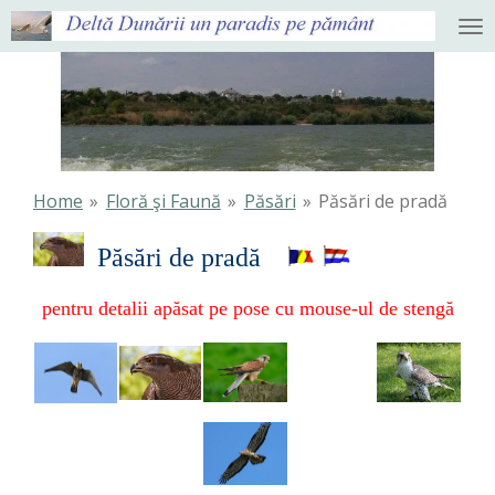
Ga
direct
naar
de
hoofdinhoud
Home
»
Floră şi Faună
»
Păsări
»
Păsări de pradă
Păsări de pradă
pentru detalii apăsat pe pose cu mouse-ul de stengă