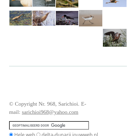
© Copyright Nr. 968, Sarichioi. E-
mail:
sarichioi968@yahoo.com
Hele web
delta-dunarii.jouwweb.nl