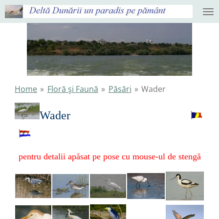
Ga
direct
naar
de
hoofdinhoud
Home
»
Floră şi Faună
»
Păsări
»
Wader
Wader
pentru detalii apăsat pe pose cu mouse-ul de stengă