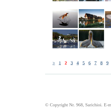
>
1
2
3
4
5
6
7
8
9
© Copyright Nr. 968, Sarichioi. E-m