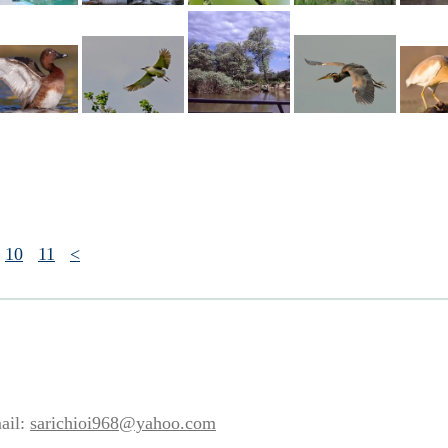
10
11
<
ail:
sarichioi968@yahoo.com