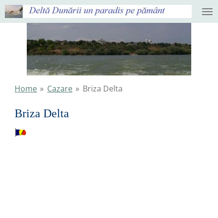
Ga
direct
naar
de
hoofdinhoud
Home
»
Cazare
»
Briza Delta
Briza Delta