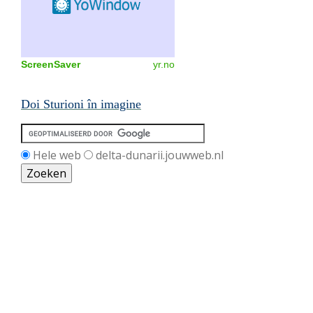
ScreenSaver
yr.no
Doi Sturioni în imagine
Hele web
delta-dunarii.jouwweb.nl