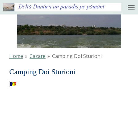
Ga
direct
naar
de
hoofdinhoud
Home
»
Cazare
»
Camping Doi Sturioni
Camping Doi Sturioni