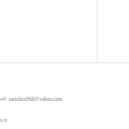
ail:
sarichioi968@yahoo.com
b.nl