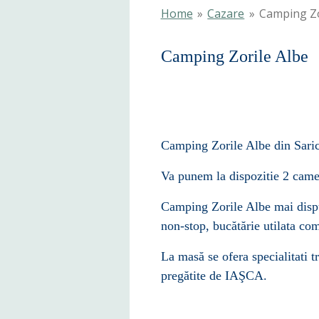
Home
»
Cazare
»
Camping Zo
Camping Zorile Albe
Camping Zorile Albe din Sarich
Va punem la dispozitie 2 camer
Camping Zorile Albe mai dispu
non-stop,
buc
ă
t
ă
rie
utilata com
La mas
ă
se ofera specialitati t
preg
ă
tite de IAŞCA.