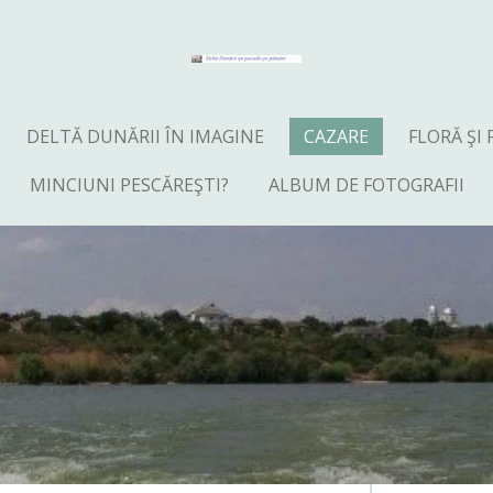
DELTĂ DUNĂRII ÎN IMAGINE
CAZARE
FLORĂ ŞI
MINCIUNI PESCĂREŞTI?
ALBUM DE FOTOGRAFII