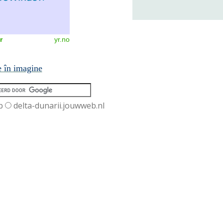
r
yr.no
e în imagine
b
delta-dunarii.jouwweb.nl