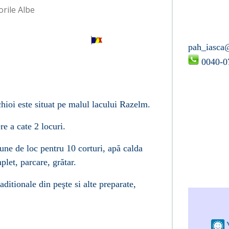
rile Albe
pah_iasca
0040-0
ioi este situat pe malul lacului Razelm.
e a cate 2 locuri.
ne de loc pentru 10 corturi, ap
ă
calda
plet, parcare, gr
ă
tar.
raditionale din pe
ş
te si alte preparate,