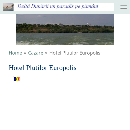
Ga
direct
naar
de
hoofdinhoud
Home
»
Cazare
»
Hotel Plutilor Europolis
Hotel Plutilor Europolis