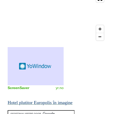
ScreenSaver
yr.no
Hotel plutitor Europolis în imagine