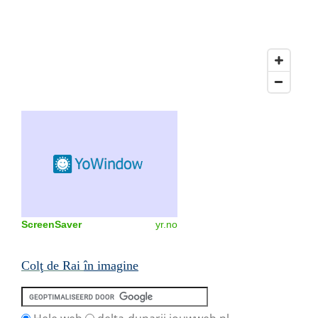
ScreenSaver
yr.no
Col
ţ
de
Rai
în imagine