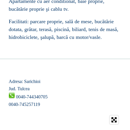
Apartamente cu aer conditionat, baie proprie,
buc
ă
t
ă
rie proprie
şi
cablu tv.
Facilitati: parcare proprie, sal
ă
de mese, buc
ă
t
ă
rie
dotata, gr
ă
tar, teras
ă
, piscin
ă
, biliard, tenis de mas
ă
,
hidrobiciclete,
ş
alup
ă
, barc
ă
cu motor/vasle.
Adresa: Sarichioi
Jud. Tulcea
0040-744340705
0040-745257119