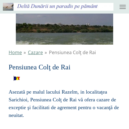
Ga
direct
naar
de
hoofdinhoud
Home
»
Cazare
»
Pensiunea Colţ de Rai
Pensiunea Colţ de Rai
Asezat
ă
pe malul lacului Razelm, in localita
ţ
ea
Sarichioi, Pensiunea Col
ţ
de
Rai
v
ă
ofera cazare de
exceptie
şi
facilitati de agrement pentru o vacan
ţă
de
neuitat.