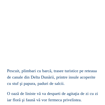
Pescuit, plimbari cu barc
ă
, trasee turistice pe reteaua
de canale din Delta Dun
ă
rii, printre insule acoperite
cu stuf
şi
papura, paduri de salcii.
O oaz
ă
de liniste v
ă
va desparti de agita
ţ
ia de zi cu zi
iar flor
ă
şi
faun
ă
v
ă
vor fermeca privelistea.