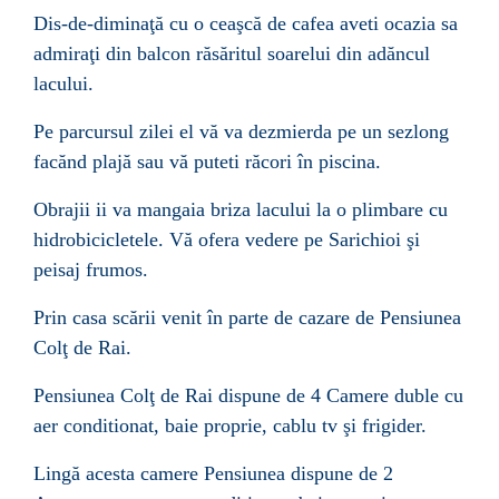
Dis-de-dimina
ţă cu o ceaşcă de cafea a
veti ocazia sa
admira
ţ
i din balcon r
ă
s
ă
ritul soarelui din ad
ă
ncul
lacului.
Pe parcursul zilei el v
ă
va dezmierda pe un sezlong
fac
ă
nd plaj
ă
sau v
ă
puteti r
ă
cori
î
n piscina.
Obrajii ii va mangaia briza lacului la o plimbare cu
hidrobicicletele. V
ă ofera vedere pe Sarichioi şi
peisaj frumos.
Prin casa
sc
ă
rii venit
î
n parte de cazare de
Pensiunea
Colţ de Rai.
Pensiunea Colţ de Rai
dispune
de 4 Camere duble cu
aer conditionat, baie proprie, cablu tv
şi
frigider.
Ling
ă acesta camere Pensiunea dispune de
2