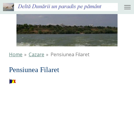
Ga
direct
naar
de
hoofdinhoud
Home
»
Cazare
»
Pensiunea Filaret
Pensiunea Filaret