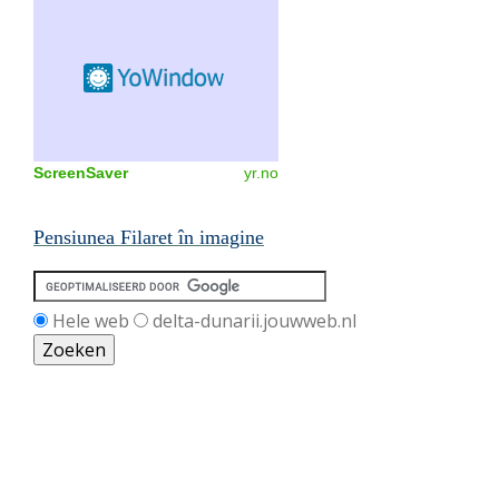
ScreenSaver
yr.no
Pensiunea Filaret în imagine
Hele web
delta-dunarii.jouwweb.nl