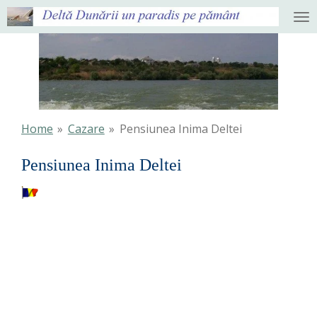
Ga
direct
naar
de
hoofdinhoud
Home
»
Cazare
»
Pensiunea Inima Deltei
Pensiunea Inima Deltei