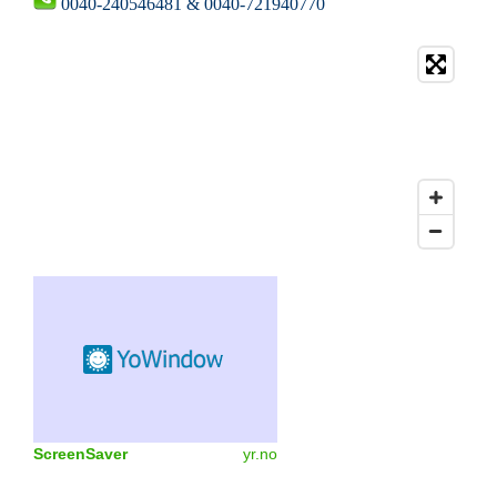
0040-240546481 & 0040-721940770
ScreenSaver
yr.no