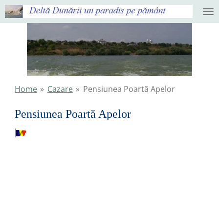
Ga
direct
naar
de
hoofdinhoud
Home
»
Cazare
»
Pensiunea Poartă Apelor
Pensiunea Poartă Apelor