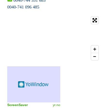
004
0-744 551 685
004
0-741 096 485
ScreenSaver
yr.no