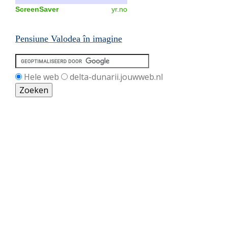
ScreenSaver
yr.no
Pensiune Valodea în imagine
Hele web
delta-dunarii.jouwweb.nl