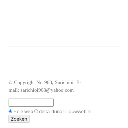
© Copyright Nr. 968, Sarichioi. E-
mail:
sarichioi968@yahoo.com
Hele web
delta-dunarii.jouwweb.nl