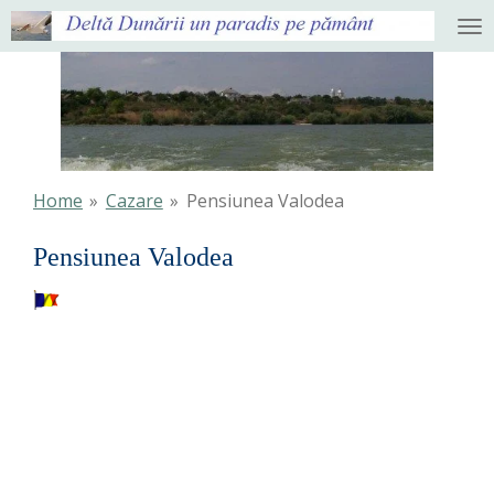
Ga
direct
naar
de
hoofdinhoud
Home
»
Cazare
»
Pensiunea Valodea
Pensiunea Valodea