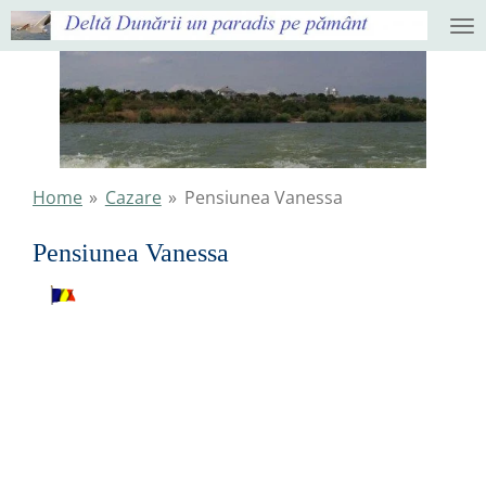
Ga
direct
naar
de
hoofdinhoud
Home
»
Cazare
»
Pensiunea Vanessa
Pensiunea Vanessa