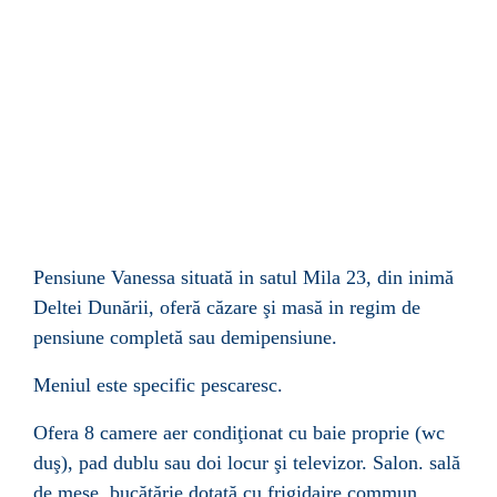
Pensiune Vanessa situată in satul Mila 23, din inimă
Deltei Dunării, oferă căzare şi mas
ă
in regim de
pensiune completă sau demipensiune.
Meniul este specific pescaresc.
Ofera 8 camere aer condiţionat cu baie proprie (wc
duş), pad dublu sau doi locur şi televizor. Salon.
sal
ă
de mese, buc
ă
t
ă
rie dotată cu frigidaire commun,