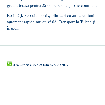
gr
ă
tar, teras
ă pentru 25 de persoane şi baie commun.
Facilităţi:
Pescuit sportiv, plimbari cu ambarcatiuni
agrement rapide sau cu vâslă. Transport la Tulcea şi
înapoi.
0040-762837076 & 0040-762837077