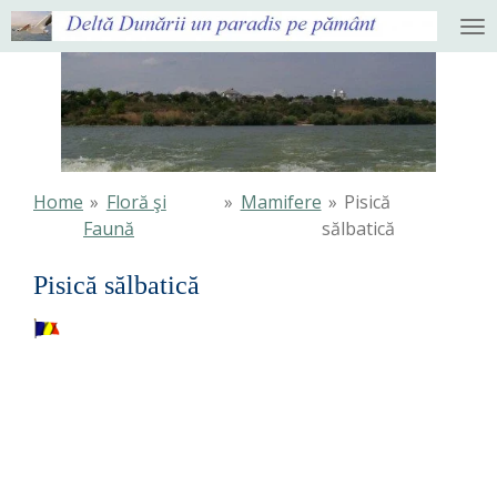
Ga
direct
naar
de
hoofdinhoud
Home
»
Floră şi
»
Mamifere
»
Pisică
Faună
sălbatică
Pisică sălbatică