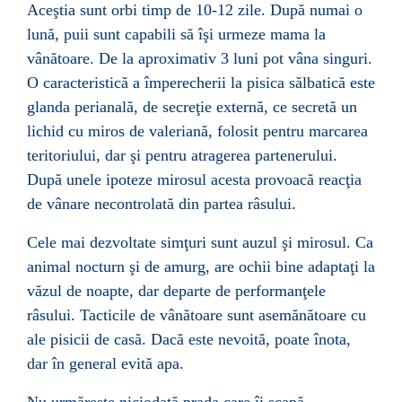
Aceştia sunt orbi timp de 10-12 zile. După numai o
lună, puii sunt capabili să îşi urmeze mama la
vânătoare. De la aproximativ 3 luni pot vâna singuri.
O caracteristică a împerecherii la pisica sălbatică este
glanda perianală, de secreţie externă, ce secretă un
lichid cu miros de
valeriană
, folosit pentru marcarea
teritoriului, dar şi pentru atragerea partenerului.
După unele ipoteze mirosul acesta provoacă reacţia
de vânare necontrolată din partea
râsului
.
Cele mai dezvoltate simţuri sunt
auzul
şi
mirosul
. Ca
animal nocturn şi de amurg, are
ochii
bine adaptaţi la
văzul
de noapte, dar departe de performanţele
râsului. Tacticile de vânătoare sunt asemănătoare cu
ale pisicii de casă. Dacă este nevoită, poate înota,
dar în general evită apa.
Nu urmăreşte niciodată prada care îi scapă.