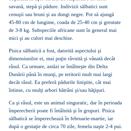
savană
,
stepă
şi
pădure
. Indivizii sălbatici sunt
cenuşii sau bruni şi au dungi negre. Pot să ajungă
45-80 cm de lungime, coada de 25-40 cm şi greutate
de 3-8 kg. Subspeciile africane sunt în general mai
mici şi au culori mai deschise.
Pisica sălbatică a fost, datorită aspectului şi
dimensiunilor ei, mai puţin râvnită şi vânată decât
râsul
. Ca urmare, astăzi se întâlneşte din
Delta
Dunării
până în munţi, pe teritorii mult mai largi
decât râsul. Ea preferă pădurile liniştite, cât mai
întinse, cu mulţi arbori bătrâni şi/sau hăţişuri.
Ca şi
râsul
, este un animal singuratic, dar în perioada
împerecherii poate fi întâlnită şi în grupuri. Pisica
sălbatică se împerechează în februarie-martie, iar
după o gestaţie de circa 70 zile, femela naşte 2-4 pui.