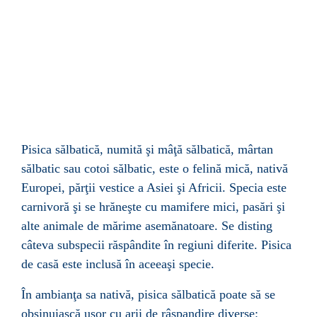
Pisica sălbatică, numită şi mâţă sălbatică, mârtan
sălbatic sau cotoi sălbatic, este o
felină
mică, nativă
Europei
, părţii vestice a
Asiei
şi
Africii
. Specia este
carnivoră
şi se hrăneşte cu mamifere mici, pasări şi
alte animale de mărime asemănatoare. Se disting
câteva subspecii răspândite în regiuni diferite.
Pisica
de casă
este inclusă în aceeaşi specie.
În ambianţa sa nativă, pisica sălbatică poate să se
obşinuiască uşor cu arii de râspandire diverse: