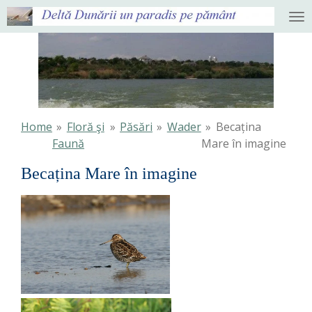
Ga
direct
naar
de
hoofdinhoud
Home
»
Floră şi
»
Păsări
»
Wader
»
Becațina
Faună
Mare în imagine
Becațina Mare în imagine