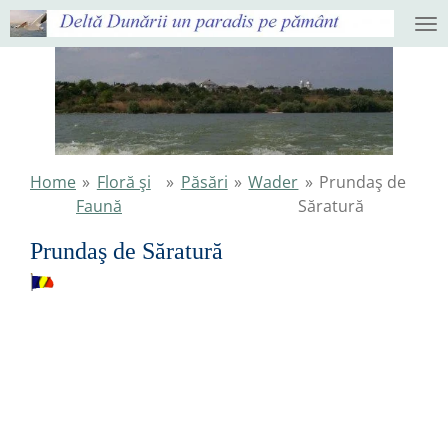
Ga
direct
naar
de
hoofdinhoud
Home
»
Floră şi
»
Păsări
»
Wader
»
Prundaş de
Faună
Săratură
Prundaş de Săratură