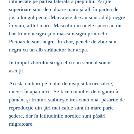
intunecate pe partea laterala a pieptului. Părţile
superioare sunt de culoare maro şi alb în partea de
jos a lungul penaj. Marcajele de san sunt adulţi negre
în vara, altfel maro. Masculii din unele specii au un
bar frunte neagră şi o mască neagră prin ochi.
Picioarele sunt negre. În zbor, penele de zbor sunt
negru cu un alb strălucitor bar aripa.
In timpul zborului strigă el cu un semnal sonor
ascuţit.
Acesta cuiburi pe malul de nisip si lacuri salcie,
uneori în apă dulce. Se face cuibul ei de o gaură în
pământ şi frinturi stabileşte trei-cinci ouă. păsările de
reproducţie din ţări mai calde sunt în mare parte
şedere, dar în latitudinile nordice sunt păsări
migratoare.